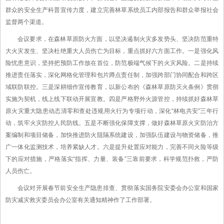
群众的安全生产科普宣传力度，建立完善林草系统员工内部报告和群众举报社会
监督两个渠道。
会议要求，在森林草原防火方面，以坚决遏制火灾多发势头、坚决防范重特
大火灾发生、坚决杜绝重大人员伤亡为目标，重点抓好六方面工作。一是强化风
险忧患意识，坚持把预防工作放在首位，防范极端气候下的火灾风险。二是持续
推进责任落实，深化网格化管理和包片蹲点责任制，加强跨部门协同配合和跨区
域联防联控。三是深耕细作宣传教育，以新公布的《森林草原防灭火条例》贯彻
实施为契机，线上线下联动开展宣教。四是严格野外火源管控，持续抓好森林草
原火灾重大隐患动态清零和查处违规用火行为专项行动，深化“林电共安”三年行
动，筑牢火灾防控人民防线。五是不断强化保障支撑，做好森林草原火灾防治方
案编制和项目储备，加快推进防火阻隔系统建设，加强队伍建设与物资储备，推
广一体化监测技术，培养紧缺人才。六是提升处置应对能力，完善不同火险等级
下的应对措施，严格落实“指挥、力量、装备”三靠前要求，科学规范扑救，严防
人员伤亡。
会议对开展春节前安全生产隐患排查、贯彻落实国务院安委会办公室和国家
防灾减灾救灾委员会办公室有关通知精神作了工作部署。