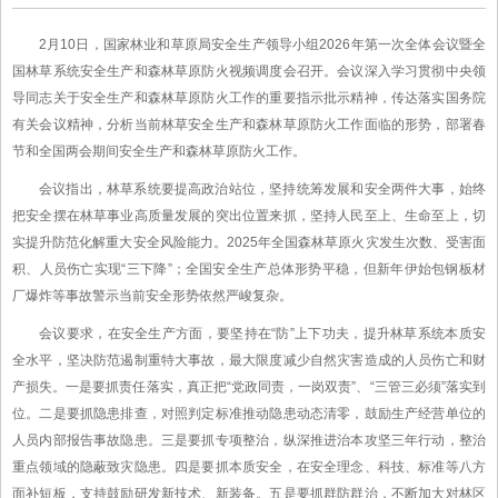
2月10日，国家林业和草原局安全生产领导小组2026年第一次全体会议暨全
国林草系统安全生产和森林草原防火视频调度会召开。会议深入学习贯彻中央领
导同志关于安全生产和森林草原防火工作的重要指示批示精神，传达落实国务院
有关会议精神，分析当前林草安全生产和森林草原防火工作面临的形势，部署春
节和全国两会期间安全生产和森林草原防火工作。
会议指出，林草系统要提高政治站位，坚持统筹发展和安全两件大事，始终
把安全摆在林草事业高质量发展的突出位置来抓，坚持人民至上、生命至上，切
实提升防范化解重大安全风险能力。2025年全国森林草原火灾发生次数、受害面
积、人员伤亡实现“三下降”；全国安全生产总体形势平稳，但新年伊始包钢板材
厂爆炸等事故警示当前安全形势依然严峻复杂。
会议要求，在安全生产方面，要坚持在“防”上下功夫，提升林草系统本质安
全水平，坚决防范遏制重特大事故，最大限度减少自然灾害造成的人员伤亡和财
产损失。一是要抓责任落实，真正把“党政同责，一岗双责”、“三管三必须”落实到
位。二是要抓隐患排查，对照判定标准推动隐患动态清零，鼓励生产经营单位的
人员内部报告事故隐患。三是要抓专项整治，纵深推进治本攻坚三年行动，整治
重点领域的隐蔽致灾隐患。四是要抓本质安全，在安全理念、科技、标准等八方
面补短板，支持鼓励研发新技术、新装备。五是要抓群防群治，不断加大对林区