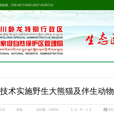
热线：028-68714065,0837-6246710
技术实施野生大熊猫及伴生动物
:22
来源：
访问量：
1400次
【
大
中
小
】
【打