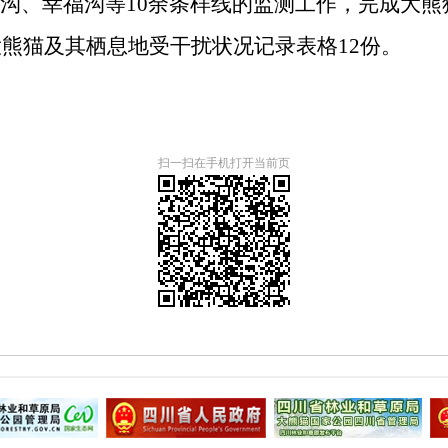
沟、幸福沟等
10
余条样线的监测工作，完成大熊
大熊猫及其栖息地受干扰状况记录表格
12
份。
扫一扫在手机打开当前页