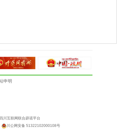
站申明
四川互联网联合辟谣平台
4
川公网安备 51322102000108号