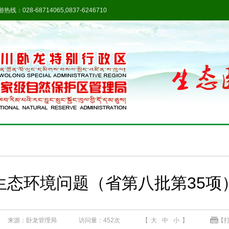
热线：028-68714065,0837-6246710
生态环境问题（省第八批第35项
来源：卧龙管理局
访问量：
452次
【
大
中
小
】
【