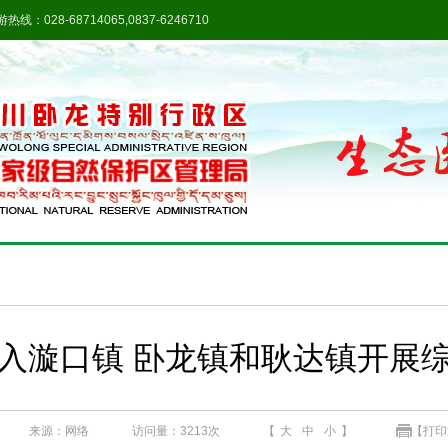
热线：028-68714065,0837-6246710
入漩口镇 卧龙镇和耿达镇开展
来源：网络
访问量：
3213次
【
大
中
小
】
【打印