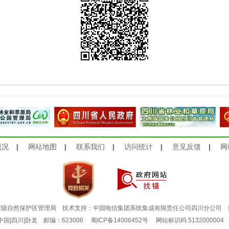
概况
|
网站地图
|
联系我们
|
访问统计
|
意见反馈
|
网
家级自然保护区管理局 技术支持：中国电信集团系统集成有限责任公司四川分公司
：中国|四川|卧龙 邮编：623006
蜀ICP备14006452号
网站标识码 513200000