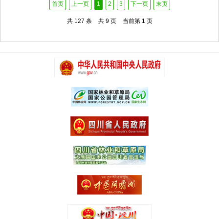
首页
上一页
1
2
3
下一页
末页
共 127 条
共 9 页
当前第 1 页