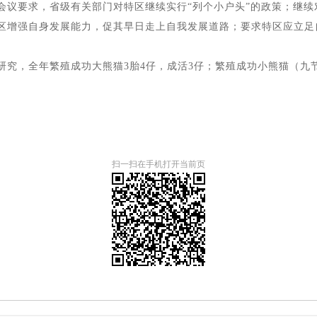
会议要求，省级有关部门对特区继续实行“列个小户头”的政策；继
区增强自身发展能力，促其早日走上自我发展道路；要求特区应立足
究，全年繁殖成功大熊猫3胎4仔，成活3仔；繁殖成功小熊猫（九
扫一扫在手机打开当前页