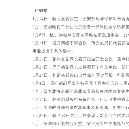
1995
年
1月14日，特区党委决定，公安分局与保护科合署
2月，德国电视二台驻北京记者一行到卧龙采访和
3月8日，区、局领导召开龙潭电站情况通报会，
3月11日，召开四级干部会议，蒲光俊局长代表
事业提出了具体要求。
3月23日，张科文副局长召开旅游开发会议，重点
3月24日，周守德副局长主持召开了有关单位、部
3月24日，甘肃省祁连山自然保护区贺局长一行到
4月4日，周守德副局长主持召开了局办公会议，
4月，日本北海道新闻局北京支局长佐佐木政文先
4月14日，林业部财务司马福司长一行到卧龙检
5月，美国驻成都领事馆总领事及其家属、朋友一
6月23日，特区召开防洪工作会议，对九五年的防
7月，英国BBC电视台罗杰、哈里宾应中央电视台