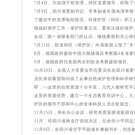
7月4日，为加强干部管理，特区党委领导，听取了
7月9日，四川省委副书记、常务副省长蒲海清率
了建设中的龙潭电站情况。对保护区（特区）的工
续搞好保护工作；保护区要立法，要依法搞好保护
会议，统一省级各部门的认识，继续重视和关心保
7月21日，卧龙特区（保护区）向省政府上报了“
8月，德国政府援助中国大熊猫项目考察团4名专
9月，德国政府代表团再次到卧龙考察援助项目。
10月10日，全国人大常委会乔石委员长在四川
员长亲切看望和问候了从事自然保护管理和科学研
即：㈠这里的自然资源十分丰富，几代人都研究不
这里的资源优势，建立一个生态教育培训中心，大
护区的领导干部和中心的全体科技人员合影留念。
11月15日，局长办公会议，研究布置迎接省政府
11月，经四川省林业厅党组决定，任命何小平同
12月8日，在四川省甘宇平副省长兼秘书长，刘忠