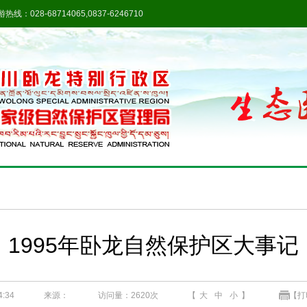
热线：028-68714065,0837-6246710
1995年卧龙自然保护区大事记
:34
来源：
访问量：
2620次
【
大
中
小
】
【打