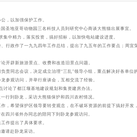
办公，以加强保护工作。
美国圣地亚哥动物园三名科技人员到研究中心商谈大熊猫出展事宜。
要求集中精力，落实投资，搞好招标，以加快电站建设进度。
党委、行政作了一九九四年工作总结，提出了九五年的工作要点；周宜
讨论开辟新旅游景点、收费和改造旧景点问题。
门负责同志会议，决定成立治理“三乱”领导小组，重点解决好各单位
卧龙参观访问，并举行座谈会，互相交流了经验。
重点讨论了都江堰基地建设规划和集资建房办法。
生一行到卧龙，采访大熊猫保护和四川农村情况。
查工作，希望保护区领导要转变观念，在不破坏资源的前提下搞好开发
行在四川省外办同志的陪同下到卧龙参观访问。
洪工作提出了具体要求。
的邀请赴卧龙采访。