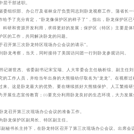
中层干部述职。
领省委组织部、办公厅及省林业厅负责同志到卧龙视察工作。蒲省长
作给予了充分肯定，“卧龙像保护区的样子了”，指出，卧龙保护区
、科研和资源开发利用，求得更好的发展；保护区（特区）主要是体
护区的工作，共同解决卧龙的问题。
关于召开第三次卧龙特区现场办公会议的请示”。
家到卧龙考察，当天，同时接待了美国访问团一行到卧龙参观访问。
省委书记谢世杰、省委副书记宋宝瑞、人大常委会主任杨析综、副主任
究的工作人员，并给当年出身的大熊猫幼仔取名为“龙龙”。在视察
过来。这是卧龙最大的优势。要在继续抓好大熊猫保护、人工繁殖研
力开展生态宣传教育；㈢要充分利用卧龙良好的生态环境，大力发展
在卧龙召开第三次现场办公会议的准备工作。
志为卧龙保护区副局长、特区副主任。
彬副秘书长主持下，在卧龙特区召开了第三次现场办公会议。出席会