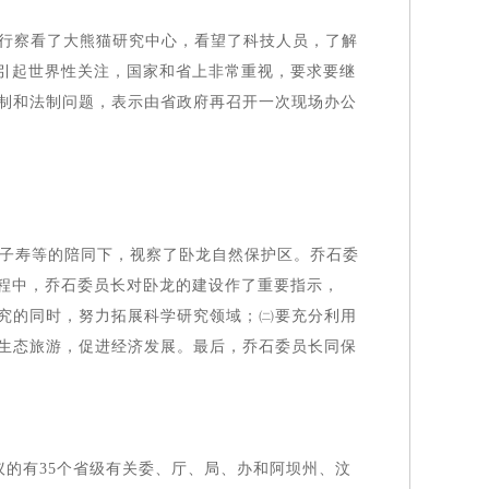
一行察看了大熊猫研究中心，看望了科技人员，了解
已引起世界性关注，国家和省上非常重视，要求要继
制和法制问题，表示由省政府再召开一次现场办公
刘子寿等的陪同下，视察了卧龙自然保护区。乔石委
过程中，乔石委员长对卧龙的建设作了重要指示，
究的同时，努力拓展科学研究领域；㈡要充分利用
生态旅游，促进经济发展。最后，乔石委员长同保
议的有35个省级有关委、厅、局、办和阿坝州、汶