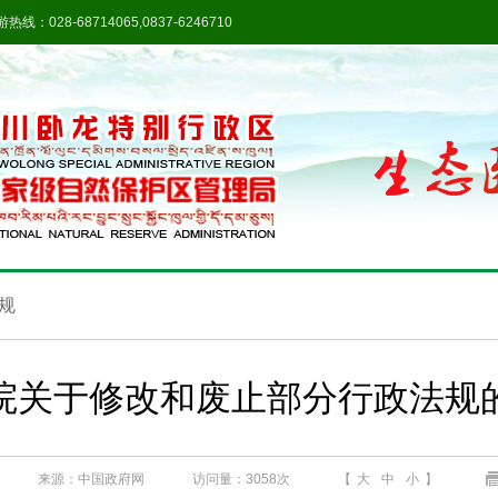
热线：028-68714065,0837-6246710
规
院关于修改和废止部分行政法规
来源：中国政府网
访问量：
3058次
【
大
中
小
】