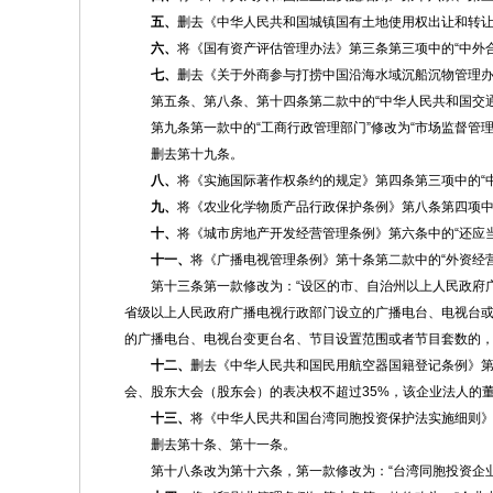
五、
删去《中华人民共和国城镇国有土地使用权出让和转
六、
将《国有资产评估管理办法》第三条第三项中的“中外合
七、
删去《关于外商参与打捞中国沿海水域沉船沉物管理办
第五条、第八条、第十四条第二款中的“中华人民共和国交通
第九条第一款中的“工商行政管理部门”修改为“市场监督管
删去第十九条。
八、
将《实施国际著作权条约的规定》第四条第三项中的“中
九、
将《农业化学物质产品行政保护条例》第八条第四项中
十、
将《城市房地产开发经营管理条例》第六条中的“还应
十一、
将《广播电视管理条例》第十条第二款中的“外资经营
第十三条第一款修改为：“设区的市、自治州以上人民政府
省级以上人民政府广播电视行政部门设立的广播电台、电视台
的广播电台、电视台变更台名、节目设置范围或者节目套数的，
十二、
删去《中华人民共和国民用航空器国籍登记条例》第
会、股东大会（股东会）的表决权不超过35%，该企业法人的董
十三、
将《中华人民共和国台湾同胞投资保护法实施细则》
删去第十条、第十一条。
第十八条改为第十六条，第一款修改为：“台湾同胞投资企