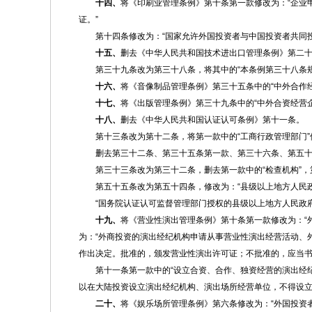
十四、
将《印刷业管理条例》第十条第一款修改为：“企业
证。”
第十四条修改为：“国家允许外国投资者与中国投资者共同
十五、
删去《中华人民共和国技术进出口管理条例》第二
第三十九条改为第三十八条，将其中的“本条例第三十八条规
十六、
将《音像制品管理条例》第三十五条中的“中外合作经
十七、
将《出版管理条例》第三十九条中的“中外合资经营企
十八、
删去《中华人民共和国认证认可条例》第十一条。
第十三条改为第十二条，将第一款中的“工商行政管理部门”
删去第三十二条、第三十五条第一款、第三十六条、第五十
第三十三条改为第三十二条，删去第一款中的“检查机构”
第五十五条改为第五十四条，修改为：“县级以上地方人民
“国务院认证认可监督管理部门授权的县级以上地方人民政
十九、
将《营业性演出管理条例》第十条第一款修改为：“
为：“外商投资的演出经纪机构申请从事营业性演出经营活动、
作出决定。批准的，颁发营业性演出许可证；不批准的，应当书
第十一条第一款中的“设立合资、合作、独资经营的演出经
以在大陆投资设立演出经纪机构、演出场所经营单位，不得设立
二十、
将《娱乐场所管理条例》第六条修改为：“外国投资