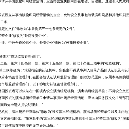
申请从事出版物印刷经营活动，应当持营业执照向所在地省、自治区、直辖市人民政
投资设立从事出版物印刷经营活动的企业，允许设立从事包装装潢印刷品和其他印刷品
十二条。
定的文件”修改为“本条例第三十七条规定的文件”。
营企业”修改为“外商投资企业”。
业、中外合作经营企业、外资企业”修改为“外商投资企业”。
修改为“市场监督管理部门”。
二条、第六十四条第一款、第六十五条第一款、第七十条第三项中的“检查机构”。
，第二款修改为：“未经指定的认证机构、实验室不得从事列入目录产品的认证以及与认
政府市场监督管理部门在国务院认证认可监督管理部门的授权范围内，依照本条例的
府市场监督管理部门，以下称地方认证监督管理部门。”
外国投资者可以依法在中国境内设立演出经纪机构、演出场所经营单位；不得设立文艺
外商投资的演出场所经营单位申请从事演出场所经营活动，应当向国务院文化主管部门
面通知申请人并说明理由。”
纪机构、演出场所经营单位”修改为“设立演出经纪机构、演出场所经营单位以及由内地
文艺表演团体。”第三款中的“演出经纪机构申请从事营业性演出经营活动”修改为“演
者可以依法在中国境内设立娱乐场所。”