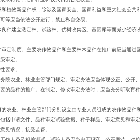
权和植物新品种权，除涉及国家安全、国家利益和重大社会公共
许可等应当依法公开进行，禁止私自交易。
木良种建立测定林、试验林、优树收集区、基因库等而减少经济
种审定制度。主要农作物品种和主要林木品种在推广前应当通过
省级审定。
定性要求。
国务院农业、林业主管部门规定。审定办法应当体现公正、公开
需要的品种的推广。在制定、修改审定办法时，应当充分听取育
府的农业、林业主管部门分别设立由专业人员组成的农作物品种
立包括申请文件、品种审定试验数据、种子样品、审定意见和审
定意见情况，接受监督。
、工作人员及相关测试、试验人员应当忠于职守，公正廉洁。对