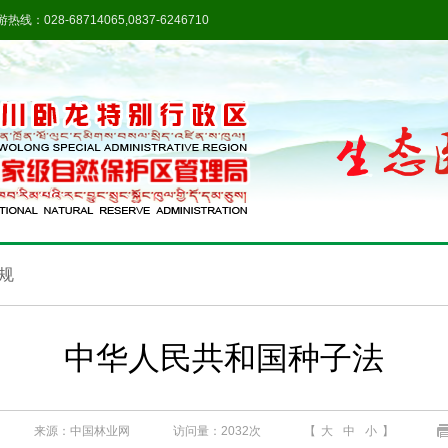
热线：028-68714065,0837-6246710
规
中华人民共和国种子法
来源：中国林业网
访问量：
2032次
【
大
中
小
】