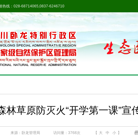
热线：028-68714065,0837-6246710
森林草原防灭火“开学第一课”宣
来源：卧龙管理局
访问量：
3768次
【
大
中
小
】