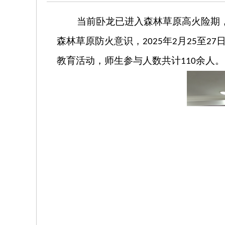
当前
卧龙
已进入森林草原高火险期
森林草原防火意识，
年
月
至
2025
2
25
27
教育活动，师生参与人数共计
余人。
110