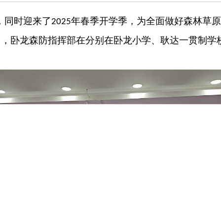
，同时迎来了
年春季开学季，为全面做好森林草原
2025
日，卧龙森防指挥部在
分别在
卧龙小学
、耿达一贯制学