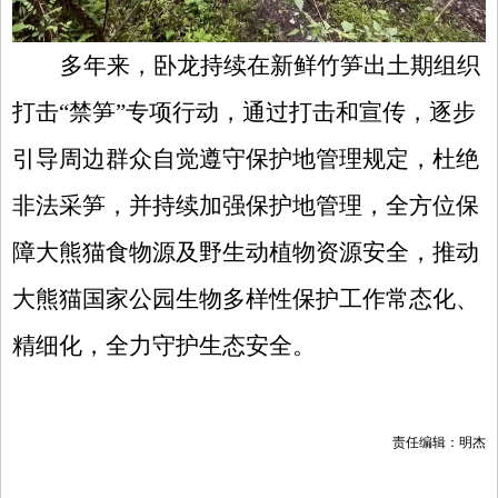
多年来，卧龙持续在
新鲜竹笋出土期
组织
打击
“禁笋”专项行动
，
通过打击和宣传，逐步
引导周边群众自觉遵守保护地管理规定，杜绝
非法采笋
，
并
持续加强保护
地
管理，全方位保
障大熊猫食物源及野生动植物资源安全，推动
大熊猫国家公园
生物多样性保护工作常态化、
精细化
，
全力守护生态安全。
责任编辑：明杰