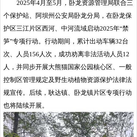
2025年4月
至
5月
，卧龙资源管理局联合三
个保护站、阿坝州公安局卧龙分局，在卧龙保
护区三江片区西河、中河流域启动
2025年
“禁
笋”专项行动。行动期间，累计出动车辆32台
次、人员156人次，成功劝离非法活动人员12
人，并同步开展大熊猫国家公园核心区
、
一般
控制区
管理
规定
及野生动植物资源保护法律法
规宣传。后续
，
耿达镇、卧龙镇片区专项行动
也
将
陆续开展。