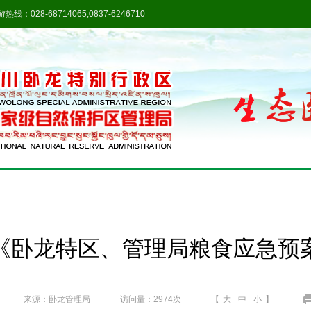
热线：028-68714065,0837-6246710
《卧龙特区、管理局粮食应急预
来源：卧龙管理局
访问量：
2974次
【
大
中
小
】