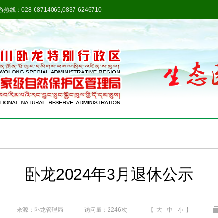
热线：028-68714065,0837-6246710
卧龙2024年3月退休公示
来源：卧龙管理局
访问量：
2246次
【
大
中
小
】