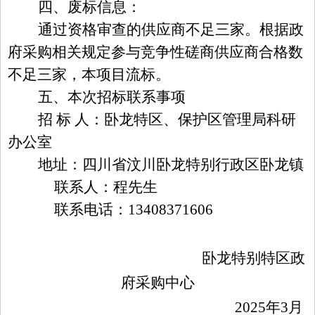
四、废标信息：
通过资格审查的
供应商
不足三家
。根据政
府采购相关规定参与竞争性
磋商
供应商合格数
不足三家，
本项目流标。
五、本次招标联系事项
招
标
人：卧龙特区、保护区管理局
科研
办公室
地址：四川省汶川卧龙特别行政区卧龙镇
联系人：
程
先生
联系电话：
13408371606
卧龙特别特区政
府采购中心
202
5
年
3
月