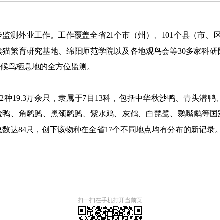
步监测外业工作。工作覆盖全省21个市（州）、101个县（市、
熊猫繁育研究基地、绵阳师范学院以及各地观鸟会等30多家科研
冬候鸟栖息地的全方位监测。
种19.3万余只，隶属于7目13科，包括中华秋沙鸭、青头潜鸭
、角䴙䴘、黑颈䴙䴘、紫水鸡、灰鹤、白琵鹭、鹮嘴鹬等国家二级
总数达84只，创下该物种在全省17个不同地点均有分布的新记录
扫一扫在手机打开当前页