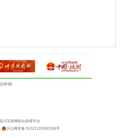
站申明
四川互联网联合辟谣平台
4
川公网安备 51322102000108号