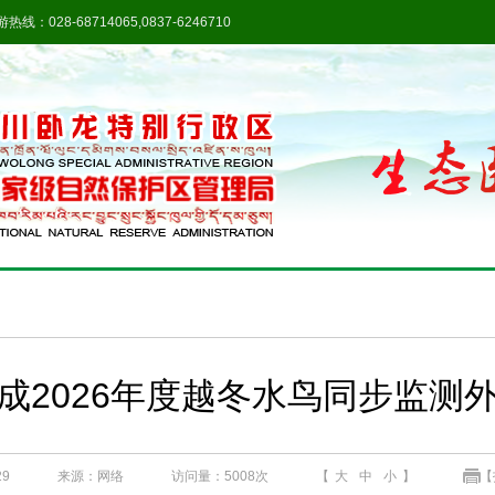
热线：028-68714065,0837-6246710
成2026年度越冬水鸟同步监测
29
来源：网络
访问量：
5008次
【
大
中
小
】
【