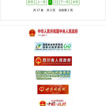
首页
上一页
1
2
下一页
末页
共 17 条
共 2 页
当前第 1 页