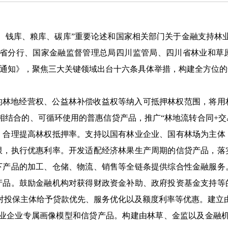
、钱库、粮库、碳库”重要论述和国家相关部门关于金融支持林
川省分行、国家金融监督管理总局四川监管局、四川省林业和草
的通知》，聚焦三大关键领域出台十六条具体举措，构建全方位
的林地经营权、公益林补偿收益权等纳入可抵押林权范围，将用
”相结合的、可循环使用的普惠信贷产品，推广“林地流转合同+交
，合理提高林权抵押率。支持以国有林业企业、国有林场为主体
限，执行优惠利率。开发适配经济林果生产周期的信贷产品，落
下产品的加工、仓储、物流、销售等全链条提供综合性金融服务
产品。鼓励金融机构对获得财政资金补助、政府投资基金支持等
，对投保主体给予贷款优先、服务优化以及额度利率等优惠。建立
林业企业专属画像模型和信贷产品。构建由林草、金监以及金融机