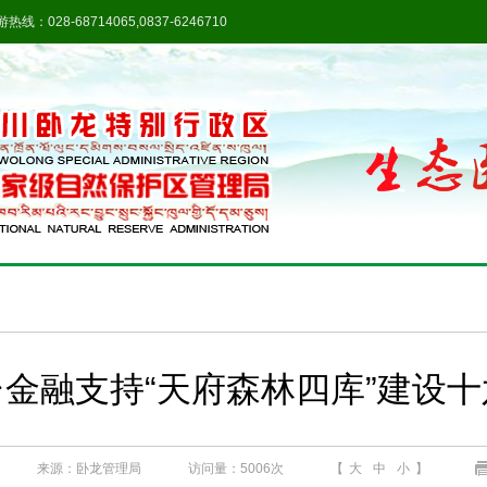
热线：028-68714065,0837-6246710
金融支持“天府森林四库”建设
来源：卧龙管理局
访问量：
5006次
【
大
中
小
】