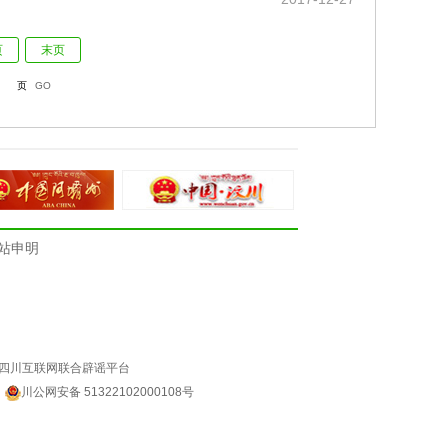
页
末页
页
GO
站申明
四川互联网联合辟谣平台
4
川公网安备 51322102000108号