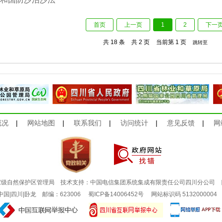
首页
上一页
1
2
下一
共 18 条
共 2 页
当前第 1 页
跳转至
概况
|
网站地图
|
联系我们
|
访问统计
|
意见反馈
|
网
家级自然保护区管理局 技术支持：中国电信集团系统集成有限责任公司四川分公司
：中国|四川|卧龙 邮编：623006
蜀ICP备14006452号
网站标识码 513200000