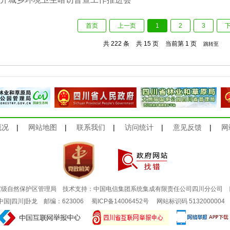
首页
上一页
1
2
3
共 222 条
共 15 页
当前第 1 页
跳转至
概况
|
网站地图
|
联系我们
|
访问统计
|
意见反馈
|
网
家级自然保护区管理局 技术支持：中国电信集团系统集成有限责任公司四川分公司
：中国|四川|卧龙 邮编：623006
蜀ICP备14006452号
网站标识码 513200000