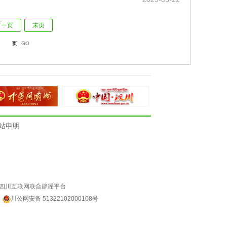
下一页
末页
页
GO
站申明
四川互联网联合辟谣平台
4
川公网安备 51322102000108号