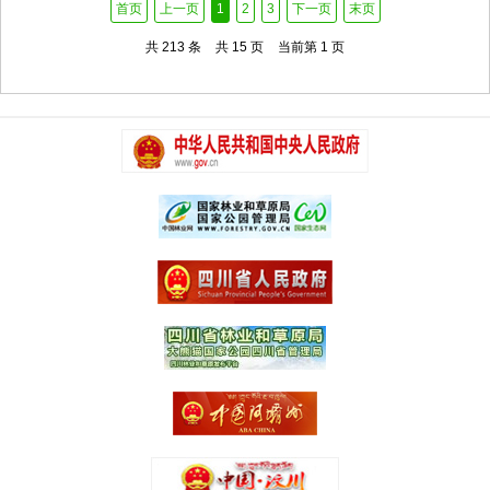
首页
上一页
1
2
3
下一页
末页
共 213 条
共 15 页
当前第 1 页