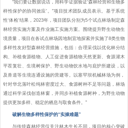
“我们要让数据说话，用科学证据验证‘森林经营和生物多
样性保护的协同效应’。”项目技术团队成员表示。基于系统
性‘体检’结果，2023年，项目团队分别为5个试点林场制定森
林经营实施方案及作业施工实施方案。围绕提升野生动物生
境质量，项目在各试点林场因地制宜地探索并实施了8类生物
多样性友好型森林经营措施，包括：合理采伐以优化林分结
构、补植食源植物、人工促进食源植物天然更新、食源灌木
平茬复壮、生境树保护、野生动物饮水地与庇护所建设，以
及兽道等生境连通设施的营建等。以塞罕坝机械林场为例，
针对华北落叶松纯林密度过大、食源树种不足等问题，林场
通过科学采伐创造林窗，并同步补植食源树种，为野生动物
提供更加多样、稳定的栖息与取食条件。”
破解生物多样性保护的“实操难题”
与传统森林经营仅关注林木生长不同，项目的核心突破