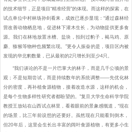
的技术细节，正是项目“精准经营”的体现。而这样的探索，在
试点单位中村林场孙剑看来，成效已逐步显现：“通过森林经
营改善动物栖息地，促进林下灌木生长，为动物提供更多食
源。我们在林地放置水槽、盐块，拍到过豹子，褐马鸡、原
麝、猕猴等物种也频繁出现。”更令人振奋的是，项目区内被
发现的华北豹数量，已从最初的2只增长到至少4只。
“我们谈论的不是一片巴掌大的林子，而是几千公顷的景
观；不是短期尝试，而是持续数年的系统调整——先优化林
分的密度，再补植食源植物，接着改造水源，这样的机会，
是每个生物多样性研究者都盼望的。”复旦大学生命科学学院
教授王放站在山西试点林里，看着眼前的景象感慨道，“现在
的场景，比三年前设想的还要好。虽然现在只能看到倒木，
但20年后，这里会生长出丰富的阔叶食源植物，有更多小生