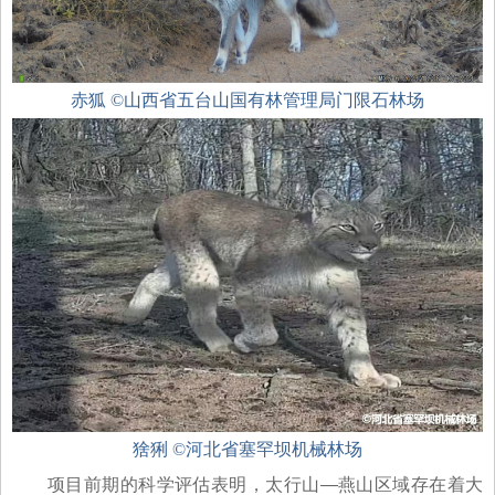
赤狐 ©山西省五台山国有林管理局门限石林场
猞猁 ©河北省塞罕坝机械林场
项目前期的科学评估表明，太行山—燕山区域存在着大