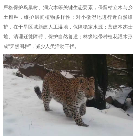
严格保护鸟巢树、洞穴木等关键生态要素，保留枯立木与乡
土树种，维护层间植物多样性；对小微湿地进行近自然维
护，在干旱区域新建人工湿地，保障稳定水源；营建本杰士
堆、清理迁徙障碍，保护自然兽道；林缘地带种植花灌木形
成“天然围栏”，减少人类活动干扰。