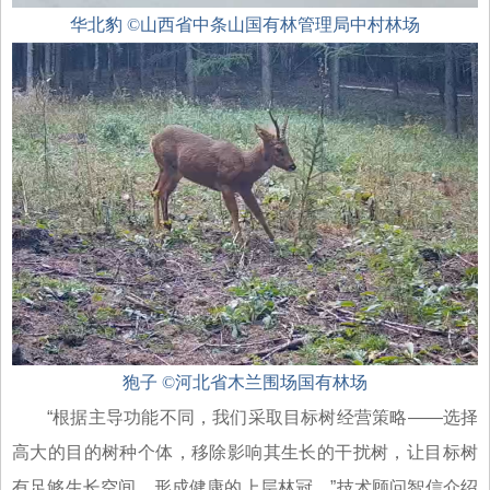
华北豹 ©山西省中条山国有林管理局中村林场
狍子 ©河北省木兰围场国有林场
“根据主导功能不同，我们采取目标树经营策略——选择
高大的目的树种个体，移除影响其生长的干扰树，让目标树
有足够生长空间，形成健康的上层林冠。”技术顾问智信介绍