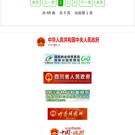
首页
上一页
1
2
3
下一页
末页
共 68 条
共 5 页
当前第 1 页