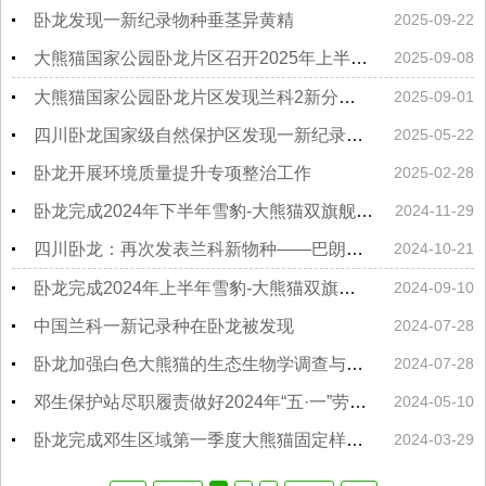
卧龙发现一新纪录物种垂茎异黄精
2025-09-22
大熊猫国家公园卧龙片区召开2025年上半年 保护工作会议
2025-09-08
大熊猫国家公园卧龙片区发现兰科2新分布种——兜蕊兰和剑唇兜蕊兰
2025-09-01
四川卧龙国家级自然保护区发现一新纪录物种四川异黄精
2025-05-22
卧龙开展环境质量提升专项整治工作
2025-02-28
卧龙完成2024年下半年雪豹-大熊猫双旗舰物种网格化野外监测工作
2024-11-29
四川卧龙：再次发表兰科新物种——巴朗山盆距兰
2024-10-21
卧龙完成2024年上半年雪豹-大熊猫双旗舰物种网格化监测项目红外相机数据初步统计工作
2024-09-10
中国兰科一新记录种在卧龙被发现
2024-07-28
卧龙加强白色大熊猫的生态生物学调查与监测研究
2024-07-28
邓生保护站尽职履责做好2024年“五·一”劳动节期间森林草原防灭火工作
2024-05-10
卧龙完成邓生区域第一季度大熊猫固定样线监测工作
2024-03-29