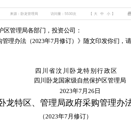
来源：卧龙管理局
访问量：
5530次
【
大
中
小
】
护区管理局各部门，投资公司：
购管理办法
（
2023
年
7
月修订）》随文印发你们，
四川省汶川卧龙特别行政区
四川卧龙国家级自然保护区管理局
2023
年
7
月
26
日
卧龙特区、管理局政府采购管理办
（
2023
年
7
月修订）