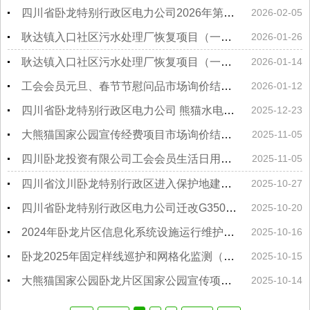
四川省卧龙特别行政区电力公司2026年第一季度劳保用品市场询价结果公告
2026-02-05
耿达镇入口社区污水处理厂恢复项目（一期）水生生物多样性评估调查、陆生生物多样性评估调查竞争性磋商结果公告
2026-01-26
耿达镇入口社区污水处理厂恢复项目（一期）水生生物多样性评估调查、陆生生物多样性评估调查竞争性磋商公告
2026-01-14
工会会员元旦、春节节慰问品市场询价结果公告
2026-01-12
四川省卧龙特别行政区电力公司 熊猫水电站大坝右岸（冲沙闸址、取水口段、灌浆洞外）地面硬化砼浇筑项目竞争性谈判公告
2025-12-23
大熊猫国家公园宣传经费项目市场询价结果公告
2025-11-05
四川卧龙投资有限公司工会会员生活日用品（消费券）市场询价结果公告
2025-11-05
四川省汶川卧龙特别行政区进入保护地建设项目占用林地、草地的合法性和面积核查项目竞争性磋商公告
2025-10-27
四川省卧龙特别行政区电力公司迁改G350卧龙镇白杨坪段电力电缆等采购材料市场询价结果公告
2025-10-20
2024年卧龙片区信息化系统设施运行维护更新项目-卧龙私有云搭建服务竞争性谈判结果公告
2025-10-16
卧龙2025年固定样线巡护和网格化监测（皮条河大熊猫生态廊道监测）竞争性磋商结果公告
2025-10-15
大熊猫国家公园卧龙片区国家公园宣传项目竞争性谈判结果公告
2025-10-14