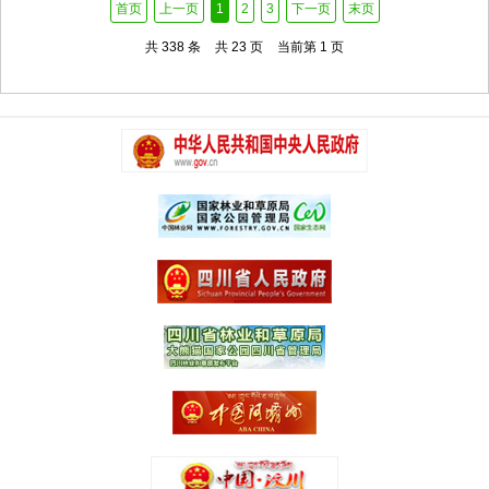
首页
上一页
1
2
3
下一页
末页
共 338 条
共 23 页
当前第 1 页