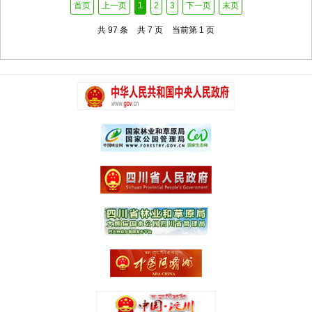
首页
上一页
1
2
3
下一页
末页
共 97 条
共 7 页
当前第 1 页