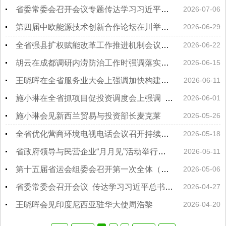
省委常委会召开会议专题传达学习习近平总书记在庆祝中国共产党成立105周年大会上的重要讲话研究我省贯彻落实意见
2026-07-06
第四届中欧能源技术创新合作论坛在川举行促进中欧清洁能源领域务实合作
2026-06-29
全省强县扩权赋能改革工作推进机制会议在广安举行一县一策推动县域经济高质量发展
2026-06-22
胡云在成都调研内涝防治工作时强调落实落细各项措施 保障城市安全运行
2026-06-15
王晓晖在全省服务业大会上强调加快构建具有四川特色和优势的现代服务业体系奋力开创我省服务业高质量发展新局面施小琳主持 于立军出席
2026-06-11
施小琳在全省抓项目促投资调度会上强调 “六个一批”加快项目建设 以重大项目稳中有进支撑经济大盘量质齐升
2026-06-01
施小琳会见新西兰贸易与投资部长麦克莱
2026-05-26
全省优化营商环境电视电话会议召开持续推动营商环境从控成本向优生态迭代升级
2026-05-18
省政府领导与民营企业“月月见”活动举行提升文旅和银发经济产业综合能级
2026-05-11
第十五届省运会组委会召开第一次全体（扩大）会议高标准推进筹备冲刺阶段各项工作
2026-05-06
省委常委会召开会议 传达学习习近平总书记有关重要讲话重要指示精神和中央有关会议精神 研究我省贯彻落实意见
2026-04-27
王晓晖会见印度尼西亚驻华大使周浩黎
2026-04-20