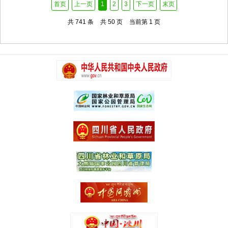
首页
上一页
1
2
3
下一页
末页
共 741 条
共 50 页
当前第 1 页