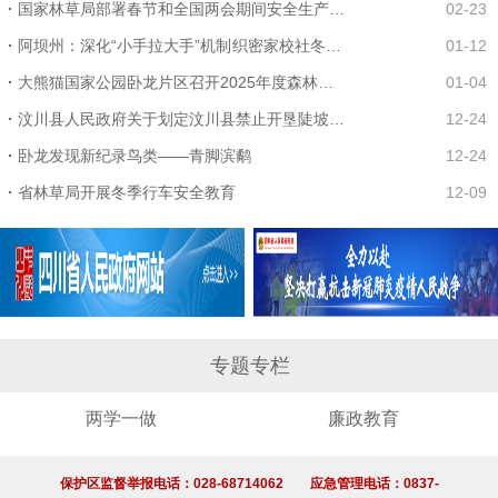
国家林草局部署春节和全国两会期间安全生产和森林草原...
02-23
阿坝州：深化“小手拉大手”机制 织密家校社冬季防火安...
01-12
大熊猫国家公园卧龙片区召开2025年度森林草原防灭火暨...
01-04
汶川县人民政府关于划定汶川县禁止开垦陡坡地范围的公...
12-24
卧龙发现新纪录鸟类——青脚滨鹬
12-24
省林草局开展冬季行车安全教育
12-09
专题专栏
两学一做
廉政教育
保护区监督举报电话：028-68714062 应急管理电话：0837-