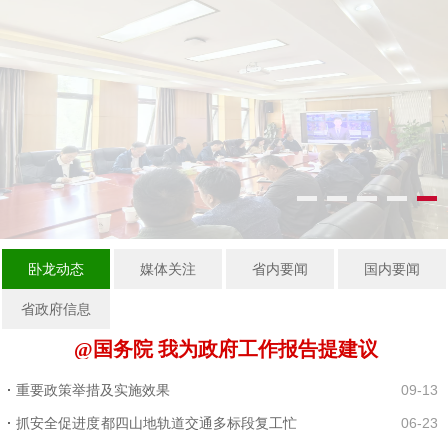
1
2
3
4
5
卧龙动态
媒体关注
省内要闻
国内要闻
省政府信息
@国务院 我为政府工作报告提建议
重要政策举措及实施效果
09-13
抓安全促进度 都四山地轨道交通多标段复工忙
06-23